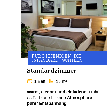
FÜR DIEJENIGEN, DIE
„STANDARD“ WÄHLEN
Standardzimmer
1 Bett
15 m²
Warm, elegant und einladend
, umhüllt
es Farbtöne für
eine Atmosphäre
purer Entspannung