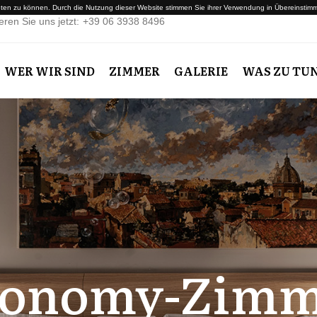
en zu können. Durch die Nutzung dieser Website stimmen Sie ihrer Verwendung in Übereinstimmu
eren Sie uns jetzt:
+39 06 3938 8496
WER WIR SIND
ZIMMER
GALERIE
WAS ZU TU
conomy-Zimm