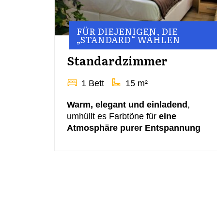
FÜR DIEJENIGEN, DIE
UT!
„STANDARD“ WÄHLEN
Standardzimmer
1 Bett
15 m²
r
ist die
Warm, elegant und einladend
,
 Flucht
umhüllt es Farbtöne für
eine
nken
Atmosphäre purer Entspannung
zu