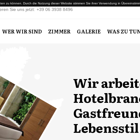
en zu können. Durch die Nutzung dieser Website stimmen Sie ihrer Verwendung in Übereinstimmu
eren Sie uns jetzt:
+39 06 3938 8496
WER WIR SIND
ZIMMER
GALERIE
WAS ZU TU
Wir arbeit
Hotelbran
Gastfreund
Lebensstil