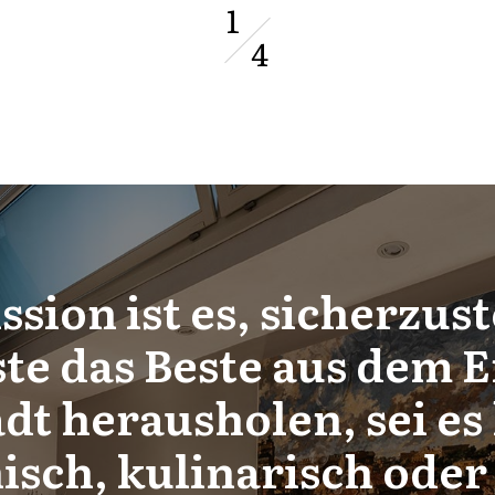
1
4
sion ist es, sicherzust
te das Beste aus dem E
dt herausholen, sei es 
isch, kulinarisch oder