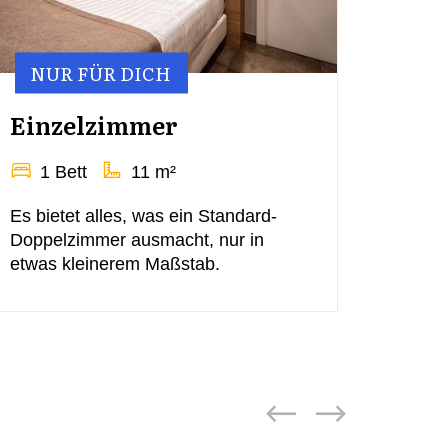
NUR FÜR DICH
LOH
Einzelzimmer
Eco
1 Bett
11 m²
1 B
Es bietet alles, was ein Standard-
Das
E
Doppelzimmer ausmacht, nur in
ideale
etwas kleinerem Maßstab.
nach R
und we
genieß
bieten 